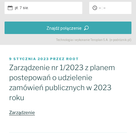
pt. 7 sie.
-- : --
Znajdź połączenie
Technologia i wykonanie
Teroplan S.A. (e-podróżnik.pl)
OPUBLIKOWANE
9 STYCZNIA 2023
PRZEZ
ROOT
W
Zarządzenie nr 1/2023 z planem
postepowań o udzielenie
zamówień publicznych w 2023
roku
Zarządzenie