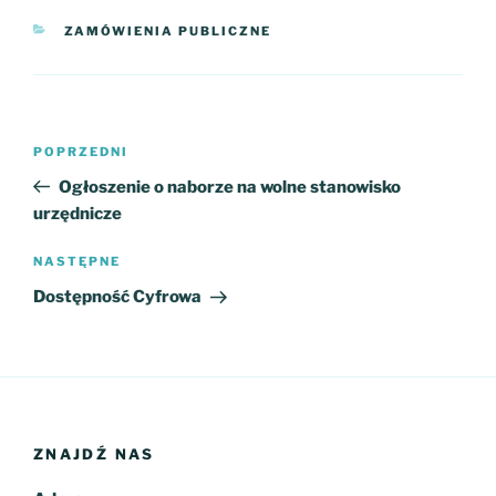
KATEGORIE
ZAMÓWIENIA PUBLICZNE
Nawigacja
Poprzedni
POPRZEDNI
wpisu
wpis
Ogłoszenie o naborze na wolne stanowisko
urzędnicze
Następny
NASTĘPNE
wpis
Dostępność Cyfrowa
ZNAJDŹ NAS