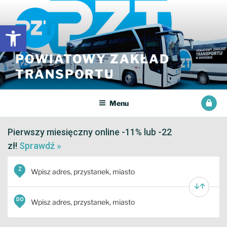
Przejdź
do
Open toolbar
treści
POWIATOWY ZAKŁAD
TRANSPORTU
Menu
Pierwszy miesięczny online -11% lub -22
zł!
Sprawdź »
Z
DO