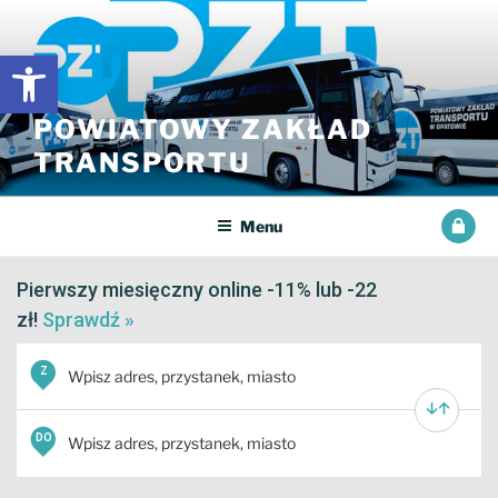
Przejdź
do
Open toolbar
treści
POWIATOWY ZAKŁAD
TRANSPORTU
Menu
Pierwszy miesięczny online -11% lub -22
zł!
Sprawdź »
Z
DO