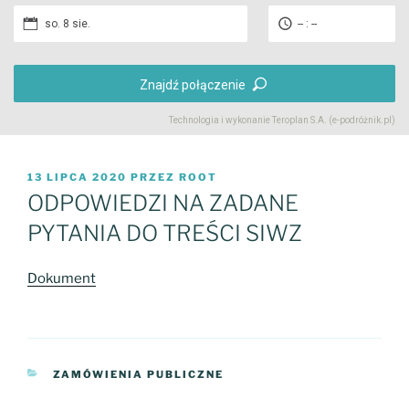
so. 8 sie.
-- : --
Znajdź połączenie
Technologia i wykonanie
Teroplan S.A. (e-podróżnik.pl)
OPUBLIKOWANE
13 LIPCA 2020
PRZEZ
ROOT
W
ODPOWIEDZI NA ZADANE
PYTANIA DO TREŚCI SIWZ
Dokument
KATEGORIE
ZAMÓWIENIA PUBLICZNE