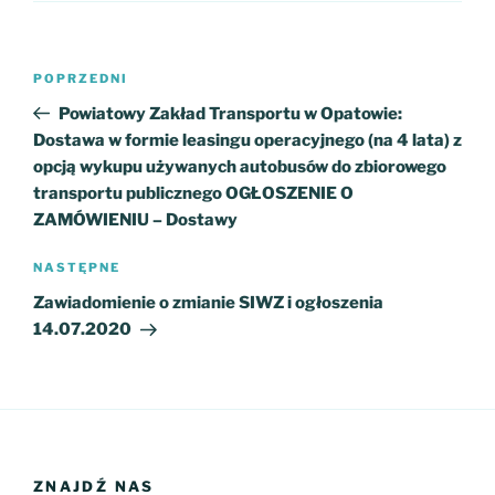
Nawigacja
Poprzedni
POPRZEDNI
wpisu
wpis
Powiatowy Zakład Transportu w Opatowie:
Dostawa w formie leasingu operacyjnego (na 4 lata) z
opcją wykupu używanych autobusów do zbiorowego
transportu publicznego OGŁOSZENIE O
ZAMÓWIENIU – Dostawy
Następny
NASTĘPNE
wpis
Zawiadomienie o zmianie SIWZ i ogłoszenia
14.07.2020
ZNAJDŹ NAS