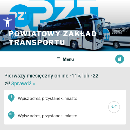
Przejdź
do
Open toolbar
treści
POWIATOWY ZAKŁAD
TRANSPORTU
Menu
Pierwszy miesięczny online -11% lub -22
zł!
Sprawdź »
Z
DO